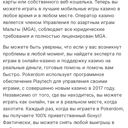
карты или собственного веб-кошелька. Теперь вы
можете играть в лучшие мобильные игры казино в
любое время и в любом месте. Оператор казино
является членом Управления по азартным играм
Мальты (MGA), соблюдает все юридические
требования и полностью лицензирован MGA.
Вы можете быть уверены, что если у вас возникнут
проблемы в любой момент, вы найдете эксперта по
играм в онлайн-казино и поддержку казино на
реальные деньги, готовые помочь и помочь вам
быстро. Pokerdom использует программное
обеспечение Playtech для управления своими
играми, с совершенно новым казино в 2017 году.
Независимо от того, где вы находитесь, вы можете
играть как онлайн, так и в реальном месте, когда
захотите. Каждый раз, когда вы играете в Pokerdom,
вы получаете 100% приветственный бонус!
Фактически, вы можете снять любой выигрыш в