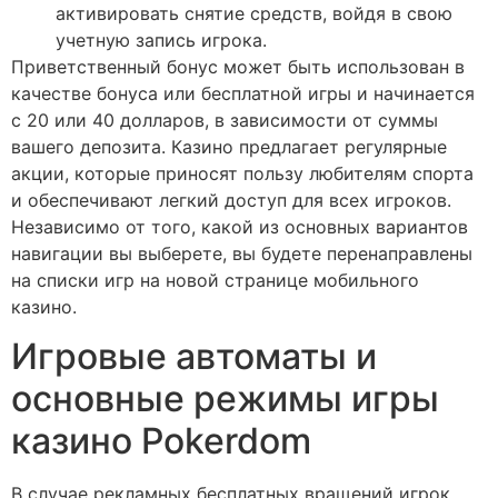
активировать снятие средств, войдя в свою
учетную запись игрока.
Приветственный бонус может быть использован в
качестве бонуса или бесплатной игры и начинается
с 20 или 40 долларов, в зависимости от суммы
вашего депозита. Казино предлагает регулярные
акции, которые приносят пользу любителям спорта
и обеспечивают легкий доступ для всех игроков.
Независимо от того, какой из основных вариантов
навигации вы выберете, вы будете перенаправлены
на списки игр на новой странице мобильного
казино.
Игровые автоматы и
основные режимы игры
казино Pokerdom
В случае рекламных бесплатных вращений игрок