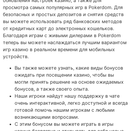
обновления настроек казино, а также для
просмотра самых популярных игр в Pokerdom. Для
безопасных и простых депозитов и снятия средств
вы можете использовать ряд банковских методов
от кредитных карт до электронных кошельков.
Благодаря играм с живыми дилерами в Pokerdom
теперь вы можете наслаждаться лучшим вариантом
игр казино в реальном времени для мобильных
устройств.
Вы также можете узнать, какие виды бонусов
ожидать при посещении казино, чтобы вы
могли принять решение на основе ожидаемых
бонусов, а также своего опыта.
Наши игроки найдут нашу поддержку в чате
очень интерактивной, легко доступной и всегда
готовой помочь нашим игрокам с любыми
возникающими вопросами.
С этим бонусом вы можете играть в игры
казино бесплатно и открывать для себя новые