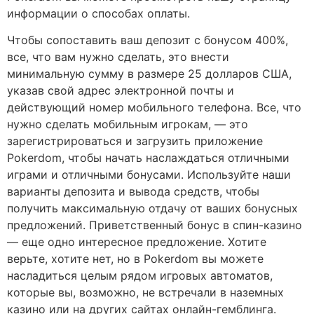
информации о способах оплаты.
Чтобы сопоставить ваш депозит с бонусом 400%,
все, что вам нужно сделать, это внести
минимальную сумму в размере 25 долларов США,
указав свой адрес электронной почты и
действующий номер мобильного телефона. Все, что
нужно сделать мобильным игрокам, — это
зарегистрироваться и загрузить приложение
Pokerdom, чтобы начать наслаждаться отличными
играми и отличными бонусами. Используйте наши
варианты депозита и вывода средств, чтобы
получить максимальную отдачу от ваших бонусных
предложений. Приветственный бонус в спин-казино
— еще одно интересное предложение. Хотите
верьте, хотите нет, но в Pokerdom вы можете
насладиться целым рядом игровых автоматов,
которые вы, возможно, не встречали в наземных
казино или на других сайтах онлайн-гемблинга.