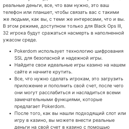
реальные деньги, все, что вам нужно, это ваш
телефон или планшет, чтобы связать вас с такими
же людьми, как вы, с теми же интересами, что и вы.
В этом режиме, доступном только для Black Ops III,
32 игрока будут сражаться насмерть в наполненной
ужасом среде.
Pokerdom использует технологию шифрования
SSL для безопасной и надежной игры.
Найдите свои идеальные игры казино на нашем
сайте и начните крутить.
Все, что нужно сделать игрокам, это загрузить
приложение и пополнить свой счет, после чего
они могут расслабиться и насладиться всеми
замечательными функциями, которые
предлагает Pokerdom.
После того, как вы нашли подходящий слот или
игру в казино, вы можете внести реальные
деньги на свой счет в казино с помощью