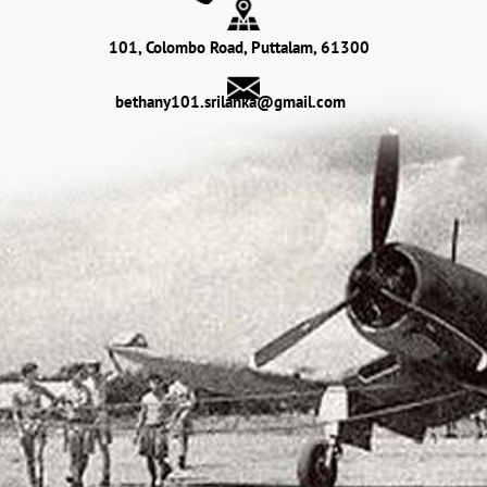
101, Colombo Road, Puttalam, 61300
bethany101.srilanka@gmail.com