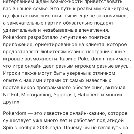
нетерпением ждем возможности приветствовать
вас в нашей семье. Это путь к реальным кэш-играм,
где фантастические выигрыши еще не закончились,
а замечательные партии обязательно подарят
удивительные и незабываемые впечатления.
Pokerdom разработало интуитивно понятное
приложение, ориентированное на клиента, которое
предоставляет любителям казино неограниченные
игровые возможности. Казино Pokerdomm понимает,
что игра онлайн дает разным игрокам разные вкусы.
Игроки также могут быть уверены в отличном
опыте с нашими играми от самых известных
поставщиков программного обеспечения, включая
NetEnt, Microgaming, Yggdrasil, Habanero и многих
других.
Pokerdom — это известное онлайн-казино, которое
существует уже много лет и работает под эгидой
Spin с ноября 2005 года. Почему бы не взглянуть на