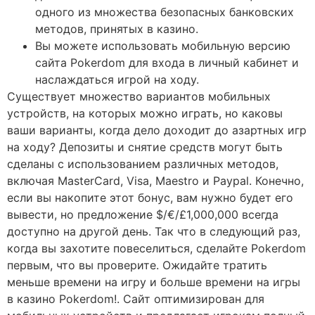
одного из множества безопасных банковских
методов, принятых в казино.
Вы можете использовать мобильную версию
сайта Pokerdom для входа в личный кабинет и
наслаждаться игрой на ходу.
Существует множество вариантов мобильных
устройств, на которых можно играть, но каковы
ваши варианты, когда дело доходит до азартных игр
на ходу? Депозиты и снятие средств могут быть
сделаны с использованием различных методов,
включая MasterCard, Visa, Maestro и Paypal. Конечно,
если вы накопите этот бонус, вам нужно будет его
вывести, но предложение $/€/£1,000,000 всегда
доступно на другой день. Так что в следующий раз,
когда вы захотите повеселиться, сделайте Pokerdom
первым, что вы проверите. Ожидайте тратить
меньше времени на игру и больше времени на игры
в казино Pokerdom!. Сайт оптимизирован для