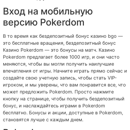
Вход на мобильную
версию Pokerdom
В то время как бездепозитный бонус казино bgo —
это бесплатные вращения, бездепозитный бонус
Казино Pokerdom — это бонусы на матч. Казино
Pokerdom предлагает более 1000 игр, и они часто
меняются, чтобы вы могли получить наилучшие
впечатления от игры. Начните играть прямо сейчас и
создайте свою учетную запись, чтобы стать VIP-
игроком, и мы уверены, что вам понравится все, что
может предложить Pokerdom. Просто нажмите
кнопку на странице, чтобы получить бездепозитный
бонус, и наслаждайтесь играми в Pokerdom
бесплатно. Бонусы и акции, доступные в Pokerdom,
становятся лучше с каждым днем.