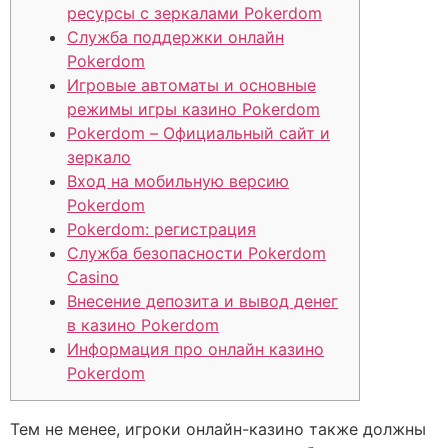
ресурсы с зеркалами Pokerdom
Служба поддержки онлайн
Pokerdom
Игровые автоматы и основные
режимы игры казино Pokerdom
Pokerdom – Официальный сайт и
зеркало
Вход на мобильную версию
Pokerdom
Pokerdom: регистрация
Служба безопасности Pokerdom
Casino
Внесение депозита и вывод денег
в казино Pokerdom
Информация про онлайн казино
Pokerdom
Тем не менее, игроки онлайн-казино также должны