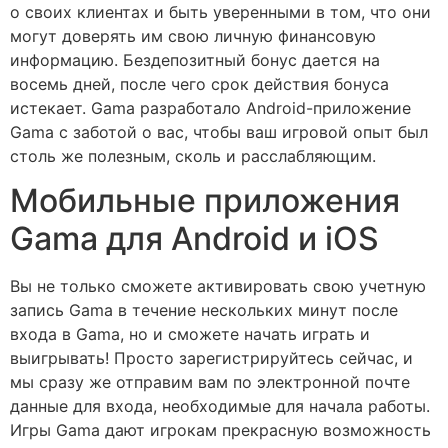
о своих клиентах и быть уверенными в том, что они
могут доверять им свою личную финансовую
информацию. Бездепозитный бонус дается на
восемь дней, после чего срок действия бонуса
истекает. Gama разработало Android-приложение
Gama с заботой о вас, чтобы ваш игровой опыт был
столь же полезным, сколь и расслабляющим.
Мобильные приложения
Gama для Android и iOS
Вы не только сможете активировать свою учетную
запись Gama в течение нескольких минут после
входа в Gama, но и сможете начать играть и
выигрывать! Просто зарегистрируйтесь сейчас, и
мы сразу же отправим вам по электронной почте
данные для входа, необходимые для начала работы.
Игры Gama дают игрокам прекрасную возможность