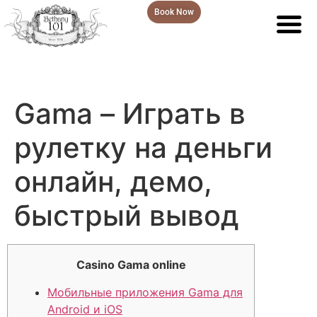
Book Now
Gama – Играть в
рулетку на деньги
онлайн, демо,
быстрый вывод
Casino Gama online
Мобильные приложения Gama для
Android и iOS