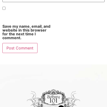
Save my name, email, and
website in this browser
for the next time I
comment.