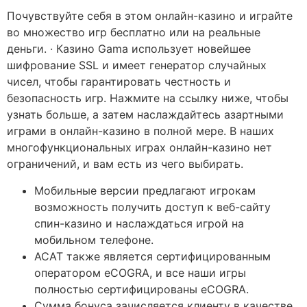
Почувствуйте себя в этом онлайн-казино и играйте
во множество игр бесплатно или на реальные
деньги. · Казино Gama использует новейшее
шифрование SSL и имеет генератор случайных
чисел, чтобы гарантировать честность и
безопасность игр. Нажмите на ссылку ниже, чтобы
узнать больше, а затем наслаждайтесь азартными
играми в онлайн-казино в полной мере. В наших
многофункциональных играх онлайн-казино нет
ограничений, и вам есть из чего выбирать.
Мобильные версии предлагают игрокам
возможность получить доступ к веб-сайту
спин-казино и наслаждаться игрой на
мобильном телефоне.
ACAT также является сертифицированным
оператором eCOGRA, и все наши игры
полностью сертифицированы eCOGRA.
Сумма бонуса зачисляется клиенту в качестве