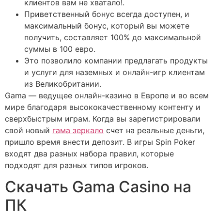
клиентов вам не хватало!.
Приветственный бонус всегда доступен, и
максимальный бонус, который вы можете
получить, составляет 100% до максимальной
суммы в 100 евро.
Это позволило компании предлагать продукты
и услуги для наземных и онлайн-игр клиентам
из Великобритании.
Gama — ведущее онлайн-казино в Европе и во всем
мире благодаря высококачественному контенту и
сверхбыстрым играм. Когда вы зарегистрировали
свой новый
гама зеркало
счет на реальные деньги,
пришло время внести депозит. В игры Spin Poker
входят два разных набора правил, которые
подходят для разных типов игроков.
Скачать Gama Casino на
ПК