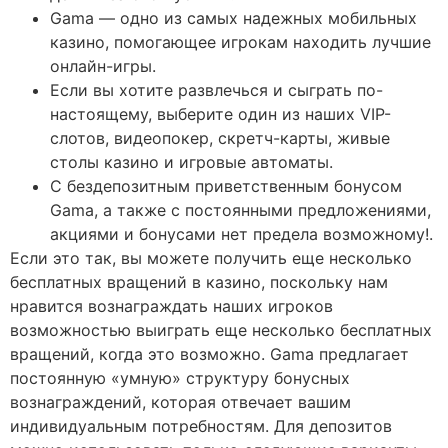
Gama — одно из самых надежных мобильных
казино, помогающее игрокам находить лучшие
онлайн-игры.
Если вы хотите развлечься и сыграть по-
настоящему, выберите один из наших VIP-
слотов, видеопокер, скретч-карты, живые
столы казино и игровые автоматы.
С бездепозитным приветственным бонусом
Gama, а также с постоянными предложениями,
акциями и бонусами нет предела возможному!.
Если это так, вы можете получить еще несколько
бесплатных вращений в казино, поскольку нам
нравится вознаграждать наших игроков
возможностью выиграть еще несколько бесплатных
вращений, когда это возможно. Gama предлагает
постоянную «умную» структуру бонусных
вознаграждений, которая отвечает вашим
индивидуальным потребностям. Для депозитов