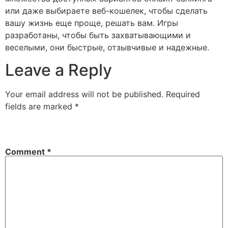
или даже выбираете веб-кошелек, чтобы сделать
вашу жизнь еще проще, решать вам. Игры
разработаны, чтобы быть захватывающими и
веселыми, они быстрые, отзывчивые и надежные.
Leave a Reply
Your email address will not be published.
Required
fields are marked
*
Comment
*