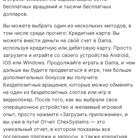
бесплатных вращений и тысячи бесплатных
долларов.
Вы можете выбрать один из нескольких методов, в
том числе среди прочего: Кредитная карта: Вы
можете внести деньги на свой счет в Gama,
используя кредитную или дебетовую карту. Просто
загрузите и играйте со своего устройства Android,
iOS или Windows. Продолжайте играть в Gama, и чем
дальше вы будете продвигаться в игре, тем больше
дополнительных бонусов вы получите.
Бездепозитные вращения, которые можно обменять
на один из бездепозитных слотов или игр в
видеопокер. После того, как вы выбрали свое
операционное устройство и желаемый игровой
опыт, просто нажмите «Загрузить приложение», и
вы уже в пути! Отчет ChexSystems — это
уникальный отчет, в котором показаны все
последние платежи и запросы, а также кредитная