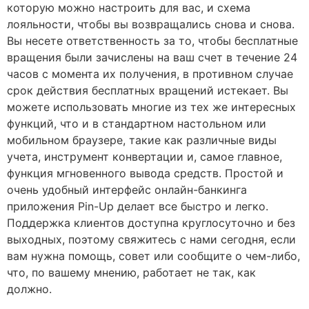
которую можно настроить для вас, и схема
лояльности, чтобы вы возвращались снова и снова.
Вы несете ответственность за то, чтобы бесплатные
вращения были зачислены на ваш счет в течение 24
часов с момента их получения, в противном случае
срок действия бесплатных вращений истекает. Вы
можете использовать многие из тех же интересных
функций, что и в стандартном настольном или
мобильном браузере, такие как различные виды
учета, инструмент конвертации и, самое главное,
функция мгновенного вывода средств. Простой и
очень удобный интерфейс онлайн-банкинга
приложения Pin-Up делает все быстро и легко.
Поддержка клиентов доступна круглосуточно и без
выходных, поэтому свяжитесь с нами сегодня, если
вам нужна помощь, совет или сообщите о чем-либо,
что, по вашему мнению, работает не так, как
должно.