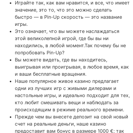
Играйте так, как вам нравится, и все, что имеет
значение, это то, что это можно сделать
быстро — в Pin-Up скорость — это название
игры.
Это означает, что вы можете наслаждаться
этой великолепной игрой, где бы вы ни
находились, в любой момент.Так почему бы не
попробовать Pin-Up?
Вы можете видеть, где вы находитесь,
выигрывая или проигрывая, в любое время, как
и ваши бесплатные вращения.
Наше популярное живое казино предлагает
одни из лучших игр с живыми дилерами и
настольные игры, и идеально подходит для тех,
кто любит смешивать вещи и наблюдать за
происходящим в режиме реального времени.
Прежде чем вы внесете депозит на свой новый
счет на реальные деньги, наше казино
предоставит вам бонус в размере 1000 €; так