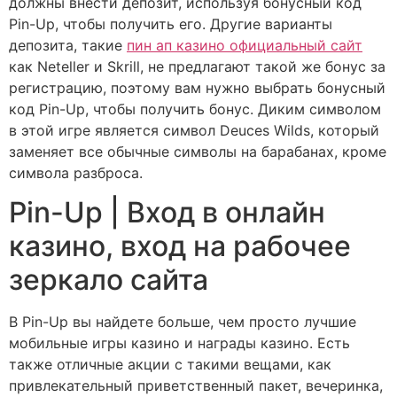
должны внести депозит, используя бонусный код
Pin-Up, чтобы получить его. Другие варианты
депозита, такие
пин ап казино официальный сайт
как Neteller и Skrill, не предлагают такой же бонус за
регистрацию, поэтому вам нужно выбрать бонусный
код Pin-Up, чтобы получить бонус. Диким символом
в этой игре является символ Deuces Wilds, который
заменяет все обычные символы на барабанах, кроме
символа разброса.
Pin-Up | Вход в онлайн
казино, вход на рабочее
зеркало сайта
В Pin-Up вы найдете больше, чем просто лучшие
мобильные игры казино и награды казино. Есть
также отличные акции с такими вещами, как
привлекательный приветственный пакет, вечеринка,