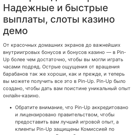
Надежные и быстрые
выплаты, слоты казино
демо
От красочных домашних экранов до важнейших
внутриигровых бонусов и бонусов казино — в Pin-
Up более чем достаточно, чтобы вы могли играть
часами подряд. Острые ощущения от вращения
барабанов так же хороши, как и прежде, и теперь
вы можете получить все это в Pin-Up. Pin-Up было
создано, чтобы дать вам поистине уникальный опыт
онлайн-казино.
Обратите внимание, что Pin-Up аккредитовано
и лицензировано правительством, чтобы
предоставить вам лучший игровой опыт, а
клиенты Pin-Up защищены Комиссией по