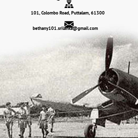
101, Colombo Road, Puttalam, 61300
bethany101.srilanka@gmail.com